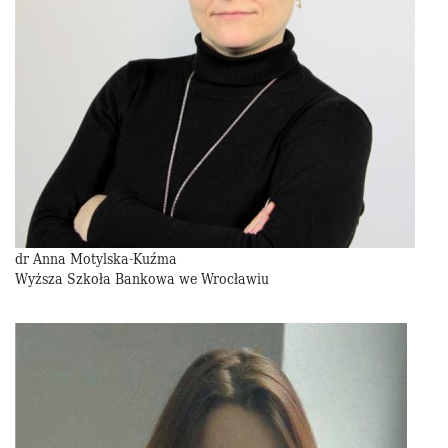
dr Anna Motylska-Kuźma
Wyższa Szkoła Bankowa we Wrocławiu